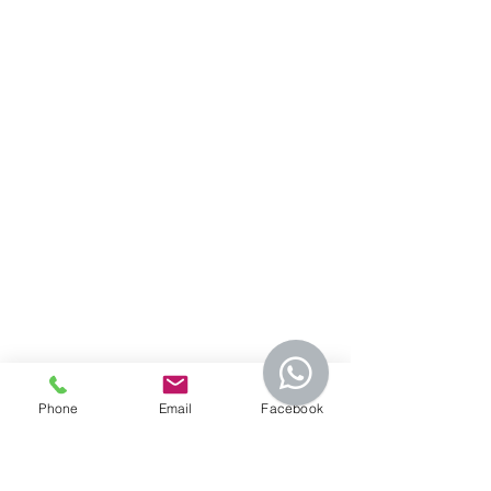
LA EMPRESA
Nos especializamos en servicios de
limpieza de Airbnb y oficinas en
Tegucigalpa, Honduras, asegurando
espacios impecables, frescos y listos.
Oficina central
Centro Comercial Plaza
Miraflores
+504 8776-9005
admon@cleantastichn.com
Phone
Email
Facebook
Horario laboral